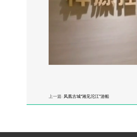
上一篇:
凤凰古城“湘见沱江”游船